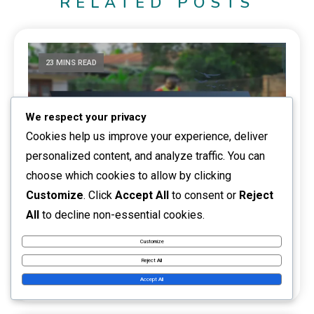
RELATED POSTS
23 MINS READ
We respect your privacy
Cookies help us improve your experience, deliver
personalized content, and analyze traffic. You can
choose which cookies to allow by clicking
Copa Mundial de Futsal de la FIFA 2024: Roles
Customize
. Click
Accept All
to consent or
Reject
de los Jugadores, Responsabilidades Tácticas,
All
to decline non-essential cookies.
Influencia en el Juego
Customize
01/04/2026
Marco Valente
Estadísticas del Jugador
Reject All
0
Accept All