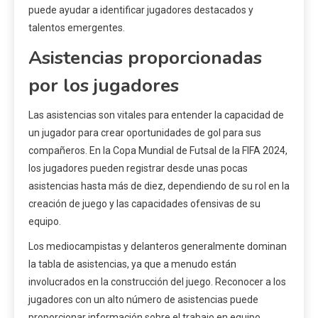
puede ayudar a identificar jugadores destacados y
talentos emergentes.
Asistencias proporcionadas
por los jugadores
Las asistencias son vitales para entender la capacidad de
un jugador para crear oportunidades de gol para sus
compañeros. En la Copa Mundial de Futsal de la FIFA 2024,
los jugadores pueden registrar desde unas pocas
asistencias hasta más de diez, dependiendo de su rol en la
creación de juego y las capacidades ofensivas de su
equipo.
Los mediocampistas y delanteros generalmente dominan
la tabla de asistencias, ya que a menudo están
involucrados en la construcción del juego. Reconocer a los
jugadores con un alto número de asistencias puede
proporcionar información sobre el trabajo en equipo