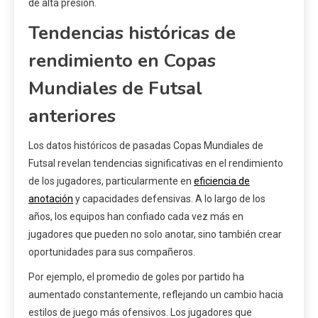
de alta presión.
Tendencias históricas de
rendimiento en Copas
Mundiales de Futsal
anteriores
Los datos históricos de pasadas Copas Mundiales de
Futsal revelan tendencias significativas en el rendimiento
de los jugadores, particularmente en
eficiencia de
anotación
y capacidades defensivas. A lo largo de los
años, los equipos han confiado cada vez más en
jugadores que pueden no solo anotar, sino también crear
oportunidades para sus compañeros.
Por ejemplo, el promedio de goles por partido ha
aumentado constantemente, reflejando un cambio hacia
estilos de juego más ofensivos. Los jugadores que