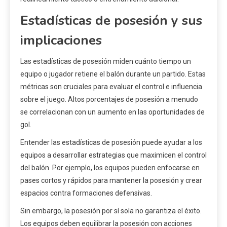
Estadísticas de posesión y sus
implicaciones
Las estadísticas de posesión miden cuánto tiempo un
equipo o jugador retiene el balón durante un partido. Estas
métricas son cruciales para evaluar el control e influencia
sobre el juego. Altos porcentajes de posesión a menudo
se correlacionan con un aumento en las oportunidades de
gol.
Entender las estadísticas de posesión puede ayudar a los
equipos a desarrollar estrategias que maximicen el control
del balón. Por ejemplo, los equipos pueden enfocarse en
pases cortos y rápidos para mantener la posesión y crear
espacios contra formaciones defensivas.
Sin embargo, la posesión por sí sola no garantiza el éxito.
Los equipos deben equilibrar la posesión con acciones