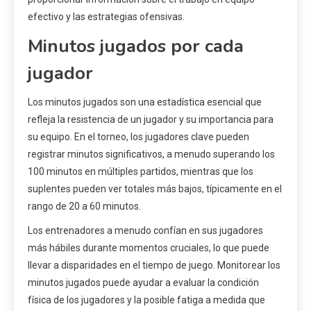
efectivo y las estrategias ofensivas.
Minutos jugados por cada
jugador
Los minutos jugados son una estadística esencial que
refleja la resistencia de un jugador y su importancia para
su equipo. En el torneo, los jugadores clave pueden
registrar minutos significativos, a menudo superando los
100 minutos en múltiples partidos, mientras que los
suplentes pueden ver totales más bajos, típicamente en el
rango de 20 a 60 minutos.
Los entrenadores a menudo confían en sus jugadores
más hábiles durante momentos cruciales, lo que puede
llevar a disparidades en el tiempo de juego. Monitorear los
minutos jugados puede ayudar a evaluar la condición
física de los jugadores y la posible fatiga a medida que