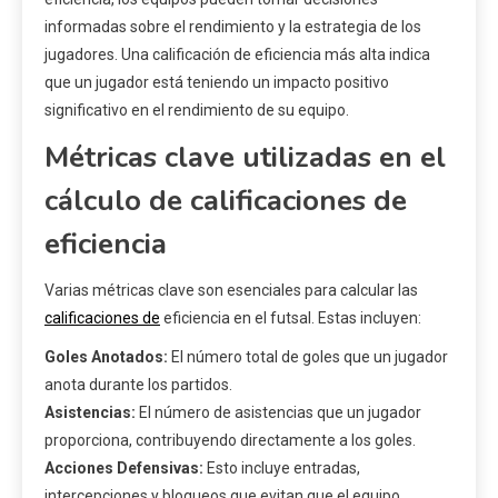
informadas sobre el rendimiento y la estrategia de los
jugadores. Una calificación de eficiencia más alta indica
que un jugador está teniendo un impacto positivo
significativo en el rendimiento de su equipo.
Métricas clave utilizadas en el
cálculo de calificaciones de
eficiencia
Varias métricas clave son esenciales para calcular las
calificaciones de
eficiencia en el futsal. Estas incluyen:
Goles Anotados:
El número total de goles que un jugador
anota durante los partidos.
Asistencias:
El número de asistencias que un jugador
proporciona, contribuyendo directamente a los goles.
Acciones Defensivas:
Esto incluye entradas,
intercepciones y bloqueos que evitan que el equipo