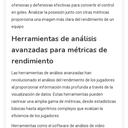
ofensivas y defensivas efectivas para convertir el control
en goles. Analizar la posesión junto con otras métricas
proporciona una imagen más clara del rendimiento de un
equipo.
Herramientas de análisis
avanzadas para métricas de
rendimiento
Las herramientas de análisis avanzadas han
revolucionado el análisis del rendimiento de los jugadores
al proporcionar información más profunda a través de la
visualización de datos. Estas herramientas pueden
rastrear una amplia gama de métricas, desde estadísticas
básicas hasta algoritmos complejos que evalúan la
eficiencia de los jugadores.
Herramientas como el software de análisis de video