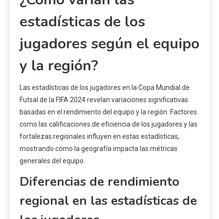
estadísticas de los
jugadores según el equipo
y la región?
Las estadísticas de los jugadores en la Copa Mundial de
Futsal de la FIFA 2024 revelan variaciones significativas
basadas en el rendimiento del equipo y la región. Factores
como las calificaciones de eficiencia de los jugadores y las
fortalezas regionales influyen en estas estadísticas,
mostrando cómo la geografía impacta las métricas
generales del equipo.
Diferencias de rendimiento
regional en las estadísticas de