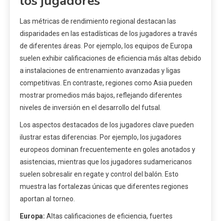
los jugadores
Las métricas de rendimiento regional destacan las
disparidades en las estadísticas de los jugadores a través
de diferentes áreas. Por ejemplo, los equipos de Europa
suelen exhibir calificaciones de eficiencia más altas debido
a instalaciones de entrenamiento avanzadas y ligas
competitivas. En contraste, regiones como Asia pueden
mostrar promedios más bajos, reflejando diferentes
niveles de inversión en el desarrollo del futsal.
Los aspectos destacados de los jugadores clave pueden
ilustrar estas diferencias. Por ejemplo, los jugadores
europeos dominan frecuentemente en goles anotados y
asistencias, mientras que los jugadores sudamericanos
suelen sobresalir en regate y control del balón. Esto
muestra las fortalezas únicas que diferentes regiones
aportan al torneo.
Europa:
Altas calificaciones de eficiencia, fuertes