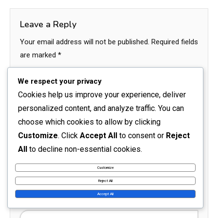
Leave a Reply
Your email address will not be published.
Required fields
are marked
*
Comment
*
We respect your privacy
Cookies help us improve your experience, deliver
personalized content, and analyze traffic. You can
choose which cookies to allow by clicking
Customize
. Click
Accept All
to consent or
Reject
All
to decline non-essential cookies.
Name
*
Customize
Reject All
Accept All
Email
*