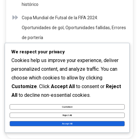
histórico
Copa Mundial de Futsal de la FIFA 2024:
Oportunidades de gol, Oportunidades fallidas, Errores
de portería
Copa Mundial de Futsal de la FIFA 2024: Dinámicas de
We respect your privacy
Cookies help us improve your experience, deliver
equipo, roles de liderazgo, influencia de los jugadores
personalized content, and analyze traffic. You can
Copa Mundial de Futsal de la FIFA 2024: Roles de los
choose which cookies to allow by clicking
Jugadores, Responsabilidades Tácticas, Influencia en
Customize
. Click
Accept All
to consent or
Reject
el Juego
All
to decline non-essential cookies.
Copa Mundial de Futsal de la FIFA 2024: Exploración
Customize
Reject All
de Jugadores, Identificación de Talento,
Accept All
Reclutamiento